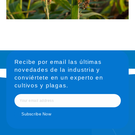
Recibe por email las últimas
novedades de la industria y
conviértete en un experto en
cultivos y plagas.