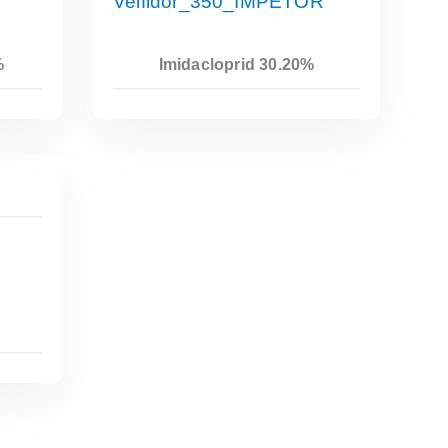
Leer Más
%
Imidacloprid 30.20%
Leer Más