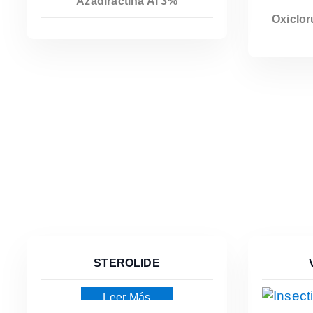
Azadiractina Al 3%
Oxiclor
STEROLIDE
Leer Más