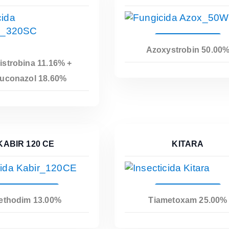
Leer Más
Azoxystrobin 50.00
istrobina 11.16% +
Leer Más
uconazol 18.60%
KABIR 120 CE
KITARA
Leer Más
Leer Más
ethodim 13.00%
Tiametoxam 25.00%