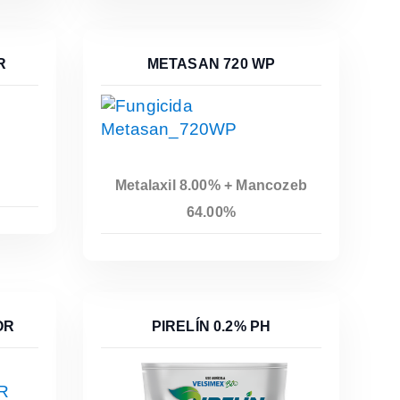
R
METASAN 720 WP
Metalaxil 8.00% + Mancozeb
Leer Más
64.00%
OR
PIRELÍN 0.2% PH