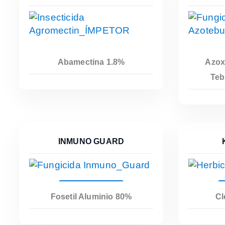
Abamectina 1.8%
Azox
Leer Más
Teb
INMUNO GUARD
Leer Más
Fosetil Aluminio 80%
Cl